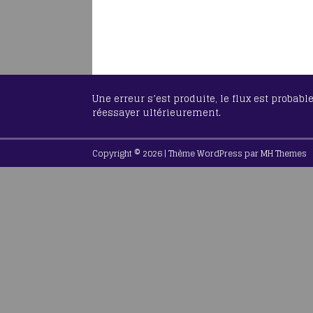
Une erreur s’est produite, le flux est probab
réessayer ultérieurement.
Copyright © 2026 | Thème WordPress par
MH Themes