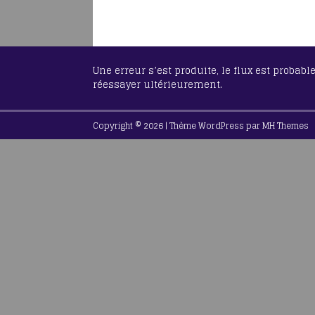
Une erreur s’est produite, le flux est probab
réessayer ultérieurement.
Copyright © 2026 | Thème WordPress par
MH Themes