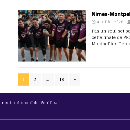
Nimes-Montpell
4 juillet 2025
Pas un seul set pe
cette finale de PR
Montpellier. Henn
1
2
…
18
»
lement indisponible. Veuillez