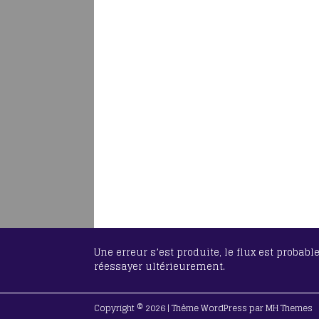
Une erreur s’est produite, le flux est probab
réessayer ultérieurement.
Copyright © 2026 | Thème WordPress par
MH Themes