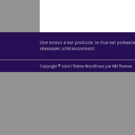
Une erreur s’est produite, le flux est probab
réessayer ultérieurement.
Copyright © 2026 | Thème WordPress par
MH Themes