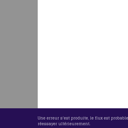
Une erreur s’est produite, le flux est probab
réessayer ultérieurement.