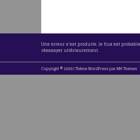
Une erreur s’est produite, le flux est probab
réessayer ultérieurement.
Copyright © 2026 | Thème WordPress par
MH Themes