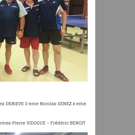
ues DEBIEVE 3 eme Nicolas SENEZ 4 eme
 emes Pierre VIDOGUE – Frédéric BENOIT