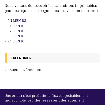
Nous venons de recevoir les calendriers imprimables
pour les équipes de Régionales, les voici en libre accés:
– PN
LIEN ICI
– R1
LIEN ICI
– R2
LIEN ICI
– R3
LIEN ICI
– R4
LIEN ICI
CALENDRIER
Aucun évènement
Une erreur s’est produite, le flux est probablement
indisponible. Veuillez réessayer ultérieurement.