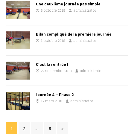
Une deuxième journée pas simple
8 octobre 2018
administrator
Bilan compliqué de la première journée
1 octobre 2018
administrator
C’est la rentrée !
22 septembre 2018
administrator
Journée 4 – Phase 2
12 mars 2018
administrator
1
2
…
6
»