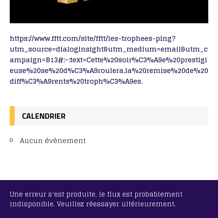
https://www.fftt.com/site/fftt/les-trophees-ping?
utm_source=dialoginsight&utm_medium=email&utm_c
ampaign=B13#:~:text=Cette%20soir%C3%A9e%20prestigi
euse%20se%20d%C3%A9roulera,la%20remise%20de%20
diff%C3%A9rents%20troph%C3%A9es.
CALENDRIER
Aucun évènement
Une erreur s’est produite, le flux est probablement
indisponible. Veuillez réessayer ultérieurement.